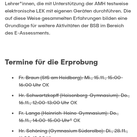
Sprachkurse in Kooperation mit der VHS
Lehrer*innen, die mit Unterstützung der AMH testweise
elektronische LEK mit eigenen Geräten durchführen. Die
Deutsch lernen
auf diese Weise gesammelten Erfahrungen bilden eine
Literatur und Kultur
Grundlage für weitere Aktivitäten der BSB im Bereich
Master-Deutschkurse
des E-Assessments.
Rechtliche Grundlagen
Termine für die Erprobung
Auslands-/Austauschstudium
Fr. Braun (StS am Heidberg): Mi., 15.11., 15:00-
Spezielle Informationen für internationale
16:00 Uhr
OK
Studierende
Hr. Schwartzkopff (Heisenberg-Gymnasium): Do.,
16.11., 12:00-13:00 Uhr
OK
Dekanate und Institute
Fr. Lange (Heinrich-Heine-Gymnasium): Do.,
16.11., 14:00-15:00 Uhr*
OK
Ansprechpersonen
Hr. Schöning (Gymnasium Süderelbe): Di., 28.11.,