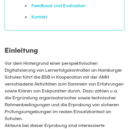
Dual@TUHH
Feedback und Evaluation
Neue Mitarbeitende
Soziales und Organisatorisches
Technologiemanagement (Doppelmaster / MBA)
Kontakt
Studieren ohne Abitur
Intern
Prüfungsleistungen, Prüfungen, Studienpläne &
Gastaufenthalte
Co.
Institute im Überblick
FAQs
Prüfungstermine
Einleitung
Modulbeschreibungen
Vor dem Hintergrund einer perspektivischen
Covid-19
Kontakt
Studien- und Prüfungsordnungen
Digitalisierung von Lernerfolgskontrollen an Hamburger
Ansprechpersonen rund um Studium und
eLearning + Stud.IP-Zugang
Schulen führt die BSB in Kooperation mit der AMH
Bewerbung
verschiedene Aktivitäten zum Sammeln von Erfahrungen
Gremien, Ausschüsse und Beauftragte
sowie Klären von Eckpunkten durch. Dazu zählen u.a.
Vorlesungsverzeichnis
die Ergründung organisatorischer sowie technischer
Rahmenbedingungen und die Erprobung von sicheren
Sprachen lernen
Prüfungsumgebungen im realen Einsatzkontext an
Schulen.
Das Sprachkursangebot der TUHH
Akteure bei dieser Erprobung sind interessierte