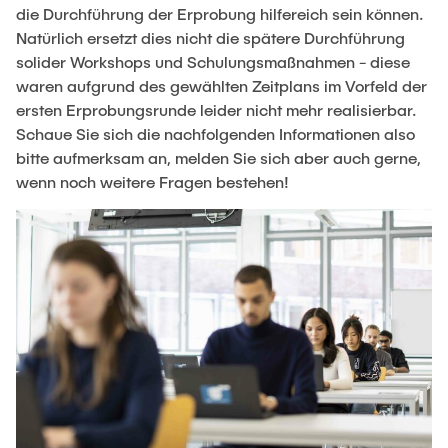
die Durchführung der Erprobung hilfereich sein können.
Repetitorien plus
Natürlich ersetzt dies nicht die spätere Durchführung
Team
solider Workshops und Schulungsmaßnahmen - diese
waren aufgrund des gewählten Zeitplans im Vorfeld der
Career Center
ersten Erprobungsrunde leider nicht mehr realisierbar.
Schaue Sie sich die nachfolgenden Informationen also
Beratung und Coaching
bitte aufmerksam an, melden Sie sich aber auch gerne,
Veranstaltungen
wenn noch weitere Fragen bestehen!
Bewerben
Praxiserfahrung/Praktika
Fishing for Experience
Berufseinstieg & -orientierung
Möglichkeiten für Unternehmen
Kontakt